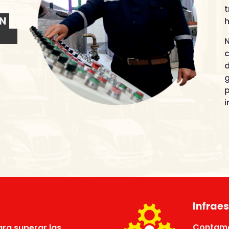
ÓN
h
c
i
Infrae
Contamo
ra superar las