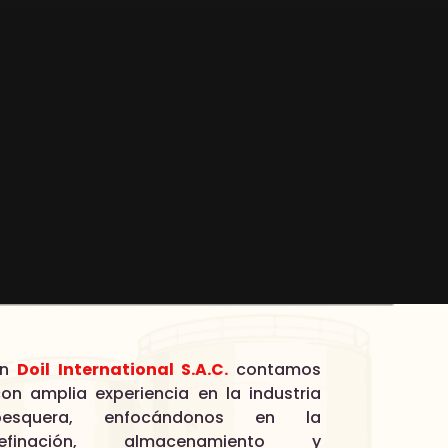
En
Doil International S.A.C.
contamos
on amplia experiencia en la industria
pesquera, enfocándonos en la
refinación, almacenamiento y